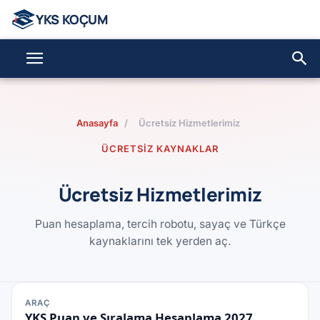
YKS KOÇUM - YKS Koçluk |
Anasayfa
/
Ücretsiz Hizmetlerimiz
ÜCRETSIZ KAYNAKLAR
Ücretsiz Hizmetlerimiz
Puan hesaplama, tercih robotu, sayaç ve Türkçe
kaynaklarını tek yerden aç.
ARAÇ
YKS Puan ve Sıralama Hesaplama 2027