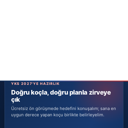
YKS 2027'YE HAZIRLIK
Doğru koçla, doğru planla zirveye
çık
Ücretsiz ön görüşmede hedefini konuşalım; sana en
uygun derece yapan koçu birlikte belirleyelim.