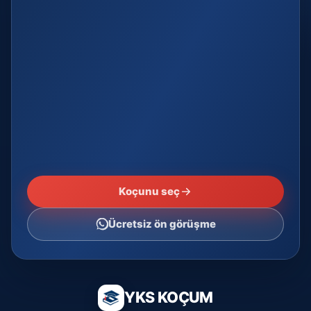
Koçunu seç
Ücretsiz ön görüşme
YKS KOÇUM