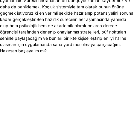
uyamamak. Sürekli tekrarlanan bu döngüyle zaman kaybetmek ve
daha da paniklemek. Koçluk sistemiyle tam olarak bunun önüne
geçmek istiyoruz ki en verimli şekilde hazırlanıp potansiyelini sonuna
kadar gerçekleştir.Ben hazırlık sürecinin her aşamasında yanında
olup hem psikolojik hem de akademik olarak onlarca derece
öğrencisi tarafından denenip onaylanmış stratejileri, püf noktaları
seninle paylaşacağım ve bunları birlikte kişiselleştirip en iyi haline
ulaşman için uygulamanda sana yardımcı olmaya çalışacağım.
Hazırsan başlayalım mı?