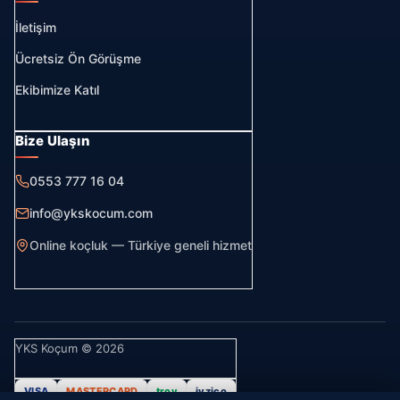
İletişim
Ücretsiz Ön Görüşme
Ekibimize Katıl
Bize Ulaşın
0553 777 16 04
info@ykskocum.com
Online koçluk — Türkiye geneli hizmet
YKS Koçum © 2026
VISA
MASTERCARD
troy
iyzico